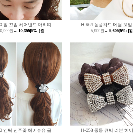
70 펄 꼬임 헤어밴드 머리띠
H-964 퐁퐁하트 메탈 꼬임
0,900원
→
10,355
[5%↓]
원
5,900원
→
5,605
[5%↓]
원
59 앤틱 진주꽃 헤어슈슈 곱
H-958 통통 큐빅 리본 헤