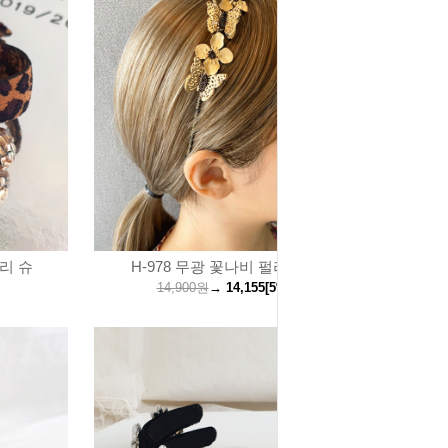
머리 슈
H-978 무광 꽃나비 펄리본 헤어
14,900원
→
14,155
[5%↓]
원