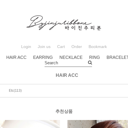
Login
Join us
Cart
Order
Bookmark
HAIR ACC
EARRING
NECKLACE
RING
BRACELE
Search
HAIR ACC
(113)
Etc
추천상품