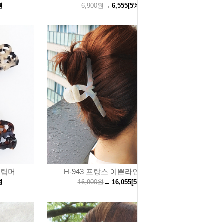
원
6,900원
→
6,555
[5%↓]
원
올림머
H-943 프랑스 이쁜라인 왕집게 /
원
16,900원
→
16,055
[5%↓]
원