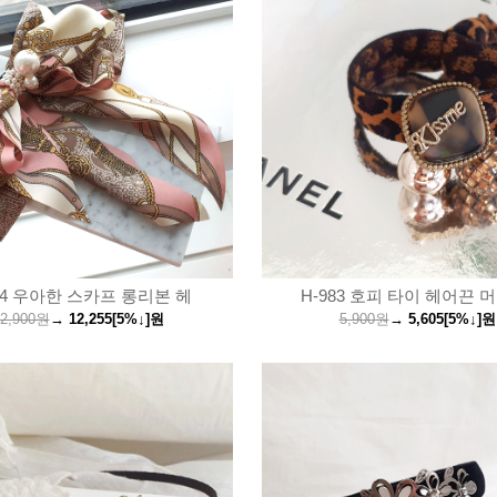
84 우아한 스카프 롱리본 헤
H-983 호피 타이 헤어끈 
2,900원
→
12,255
[5%↓]
원
5,900원
→
5,605
[5%↓]
원