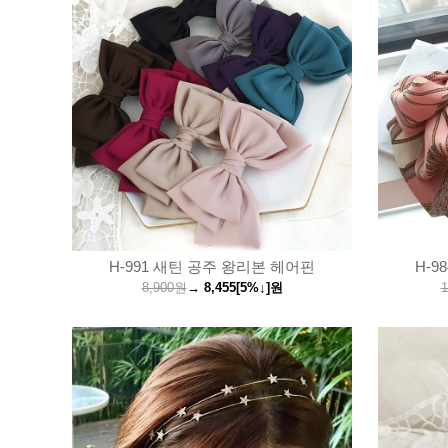
H-991 새틴 공주 왕리본 헤어핀
H-9
8,900원
→
8,455
[5%↓]
원
1