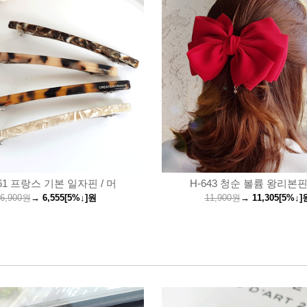
761 프랑스 기본 일자핀 / 머
H-643 청순 볼륨 왕리본핀 
6,900원
→
6,555
[5%↓]
원
11,900원
→
11,305
[5%↓]