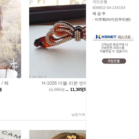
국민은행
808802-04-134154
예 금 주
- 이주희(바이진주리본)
/ 헤
H-1026 더블 리본 반머리 큐빅
원
11,900원
→
11,305
[5%↓]
원
낮은가격
높은가격
제품명