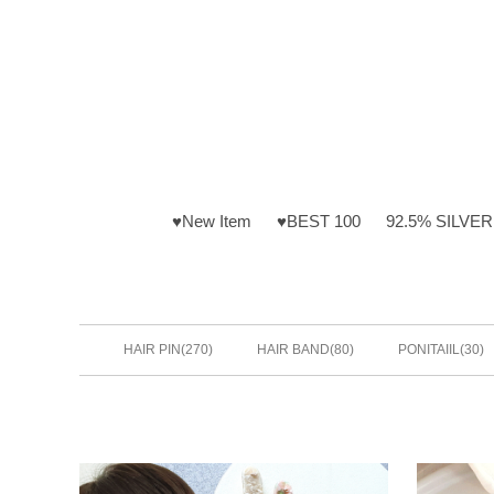
♥New Item
♥BEST 100
92.5% SILVER
(270)
(80)
(30)
HAIR PIN
HAIR BAND
PONITAIIL