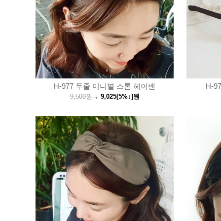
H-977 두줄 미니별 스톤 헤어밴
H-
9,500원
→
9,025
[5%↓]
원