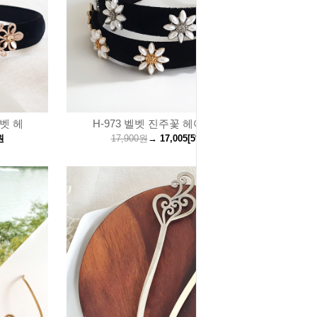
벨벳 헤
H-973 벨벳 진주꽃 헤어밴드 머
원
17,900원
→
17,005
[5%↓]
원