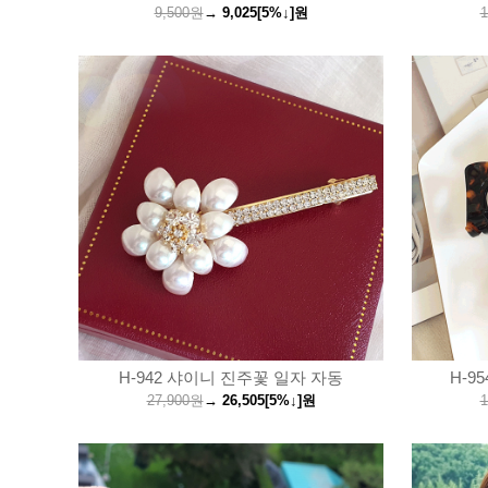
9,500원
→
9,025
[5%↓]
원
1
H-942 샤이니 진주꽃 일자 자동
H-9
27,900원
→
26,505
[5%↓]
원
1