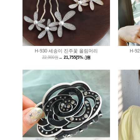
H-930 세송이 진주꽃 올림머리
H-9
22,900원
→
21,755
[5%↓]
원