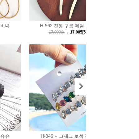
 비녀
H-962 전통 구름 메탈 스틱 비녀
17,900원
→
17,005
[5%↓]
원
어슈슈
H-946 지그재그 보석 집게핀 / 3