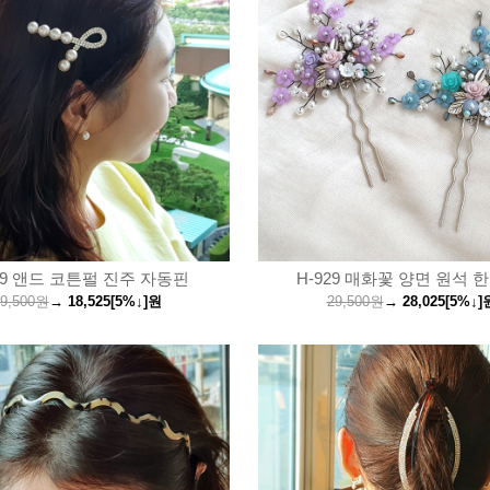
39 앤드 코튼펄 진주 자동핀
H-929 매화꽃 양면 원석 
9,500원
→
18,525
[5%↓]
원
29,500원
→
28,025
[5%↓]