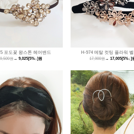
975 포도꽃 왕스톤 헤어밴드
H-974 메탈 컷팅 플라워 
9,500원
→
9,025
[5%↓]
원
17,900원
→
17,005
[5%↓]