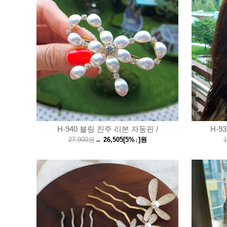
H-940 블링 진주 리본 자동핀 /
H-9
27,900원
→
26,505
[5%↓]
원
1