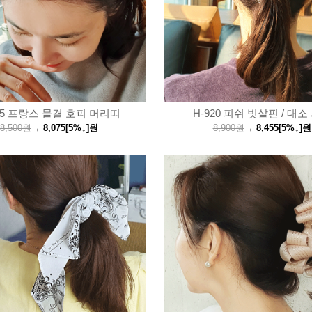
25 프랑스 물결 호피 머리띠
H-920 피쉬 빗살핀 / 대소
8,500원
→
8,075
[5%↓]
원
8,900원
→
8,455
[5%↓]
원