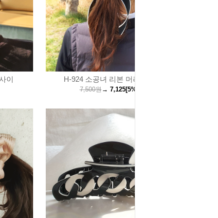
 사이
H-924 소공녀 리본 머리끈 / 5컬
7,500원
→
7,125
[5%↓]
원