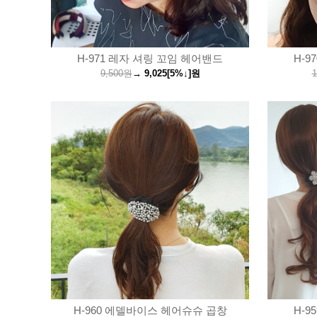
H-971 레자 셔링 꼬임 헤어밴드
H-9
9,500원
→
9,025
[5%↓]
원
1
H-960 에델바이스 헤어슈슈 곱창
H-9