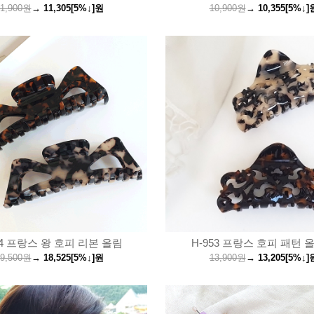
1,900원
→
11,305
[5%↓]
원
10,900원
→
10,355
[5%↓]
54 프랑스 왕 호피 리본 올림
H-953 프랑스 호피 패턴 
9,500원
→
18,525
[5%↓]
원
13,900원
→
13,205
[5%↓]