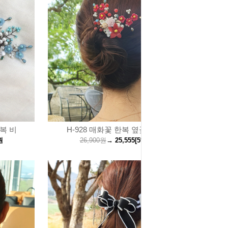
한복 비
H-928 매화꽃 한복 옆꽂이 비녀
원
26,900원
→
25,555
[5%↓]
원