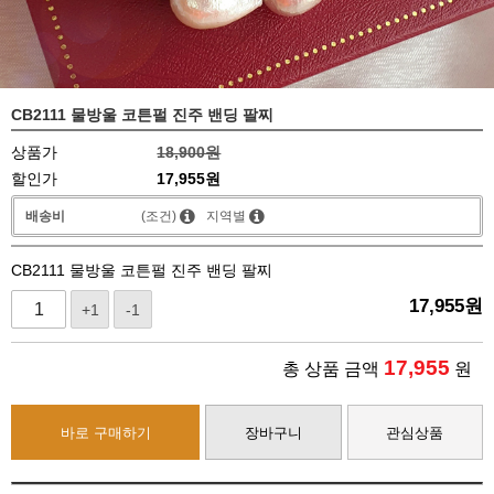
CB2111 물방울 코튼펄 진주 밴딩 팔찌
상품가
18,900원
할인가
17,955원
배송비
(조건)
지역별
CB2111 물방울 코튼펄 진주 밴딩 팔찌
17,955
원
+1
-1
17,955
총 상품 금액
원
바로 구매하기
장바구니
관심상품