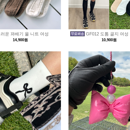
러운 꽈배기 울 니트 여성
GF012 도톰 골지 여성
14,900원
10,900원