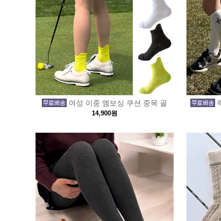
여성 이중 엠보싱 쿠션 중목 골
14,900원