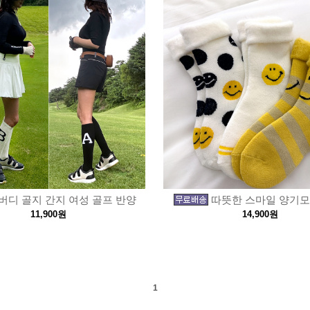
버디 골지 간지 여성 골프 반양
따뜻한 스마일 양기모
11,900원
14,900원
1