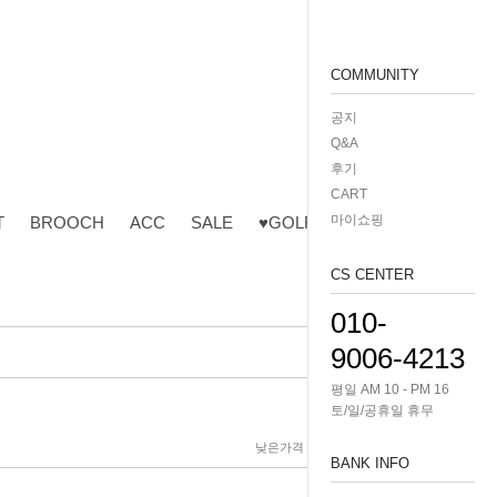
COMMUNITY
공지
Q&A
후기
CART
마이쇼핑
T
BROOCH
ACC
SALE
♥GOLF♥
CS CENTER
010-
9006-4213
평일 AM 10 - PM 16
토/일/공휴일 휴무
낮은가격
높은가격
제품명
BANK INFO