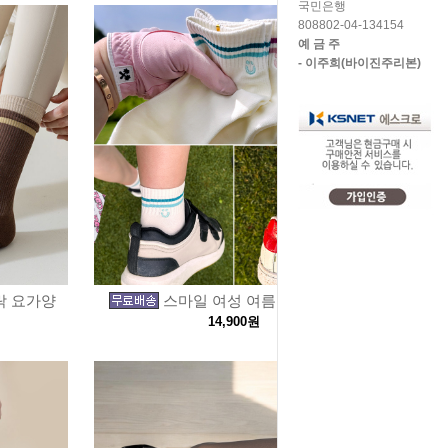
국민은행
808802-04-134154
예 금 주
- 이주희(바이진주리본)
락 요가양
스마일 여성 여름용 단목 발목
14,900원