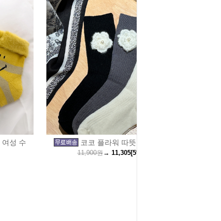
 여성 수
코코 플라워 따뜻한 장목 여성
11,900원
→
11,305
[5%↓]
원