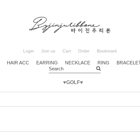
Login
Join us
Cart
Order
Bookmark
HAIR ACC
EARRING
NECKLACE
RING
BRACELE
Search
♥GOLF♥