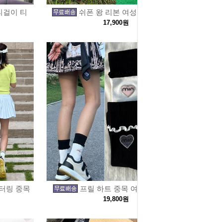
티걸이 티
쉬폰 왕 리본 여성 골프 중목 양
17,900원
레터링 중목
프릴 하트 중목 여자 골프 양말
19,800원