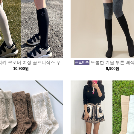
럭키 크로버 여성 골프니삭스 무
도톰한 겨울 투톤 배색
10,900원
9,900원