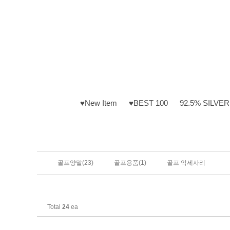
♥New Item
♥BEST 100
92.5% SILVER
(23)
(1)
골프양말
골프용품
골프 악세사리
Total
24
ea