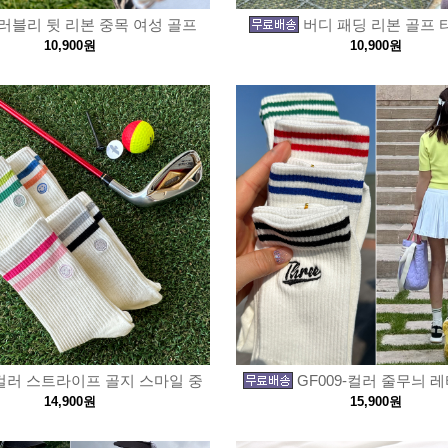
러블리 뒷 리본 중목 여성 골프
버디 패딩 리본 골프 
10,900원
10,900원
컬러 스트라이프 골지 스마일 중
GF009-컬러 줄무늬 
14,900원
15,900원