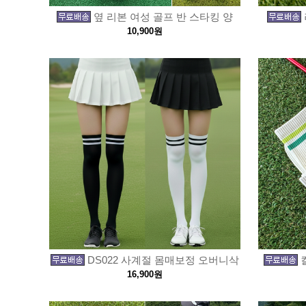
옆 리본 여성 골프 반 스타킹 양
10,900원
DS022 사계절 몸매보정 오버니삭
16,900원