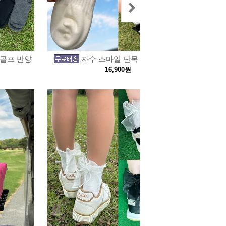
 골프 반양
자수 스마일 단목 여성 골프 양
16,900원